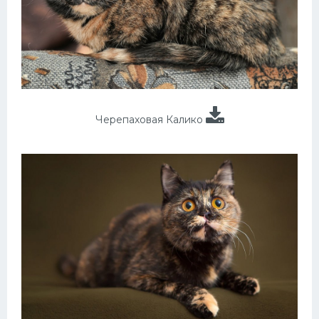
Черепаховая Калико