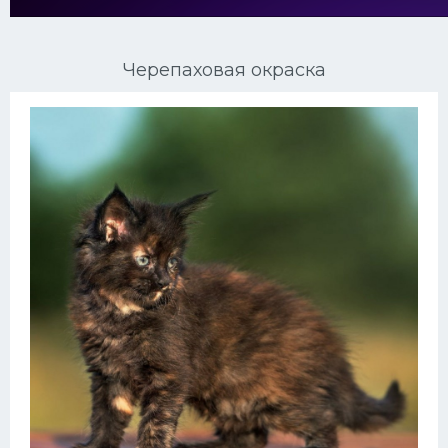
Ориентальные кошки
Черепаховая окраска
Мейн Куны
Сибирские кошки
Большие кошки
Сиамские кошки
Окрасы кошек
Сфинксы
Мебель для животных