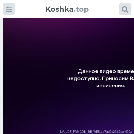
Koshka
.top
Категории
фото
Приколы
Кошки
Питание
Шотландские кошки
Аксессуары