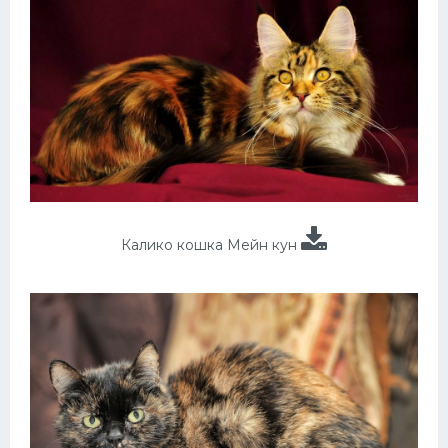
Калико кошка Мейн кун