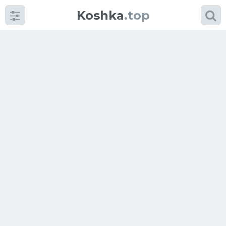
Koshka
.top
Категории
фото
Приколы
Кошки
Питание
Шотландские кошки
Аксессуары