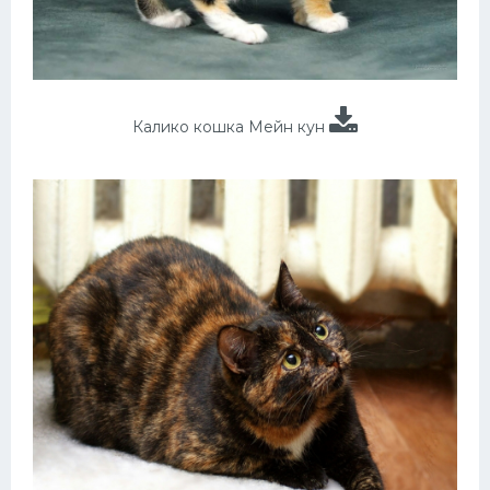
Калико кошка Мейн кун