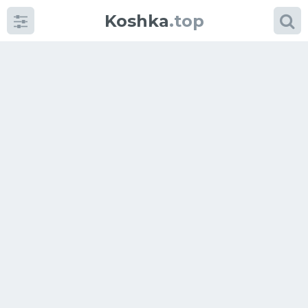
Koshka
.top
Категории
фото
Приколы
Кошки
Питание
Шотландские кошки
Аксессуары