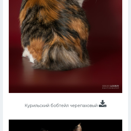
Курильский бобтейл черепаховый