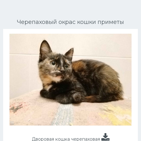
Ориентальные кошки
Черепаховый окрас кошки приметы
Мейн Куны
Сибирские кошки
Большие кошки
Сиамские кошки
Окрасы кошек
Сфинксы
Мебель для животных
Дворовая кошка черепаховая