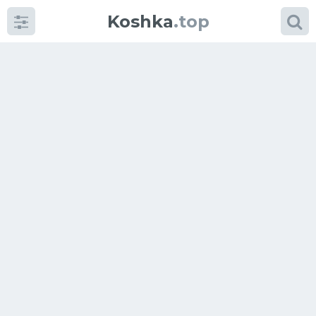
Koshka
.top
Категории
фото
Приколы
Кошки
Питание
Шотландские кошки
Аксессуары