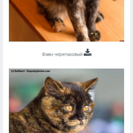
Фавн черепаховый