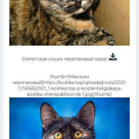
Египетская кошка черепаховый окрас
thumb=|Манчкин
черепаховый]https://koshka.top/uploads/posts/2021-
11/1636552921_1-koshka-top-p-koshki-belgiiskaya-
koshka-cherepakhovii-ok-1.jpg[/thumb]