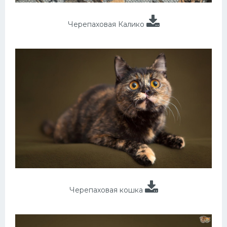
Черепаховая Калико
Черепаховая кошка