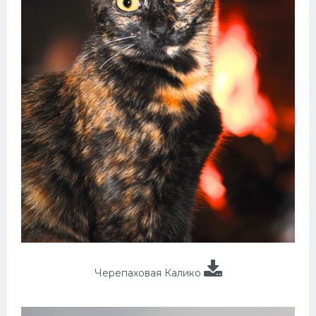
Черепаховая Калико