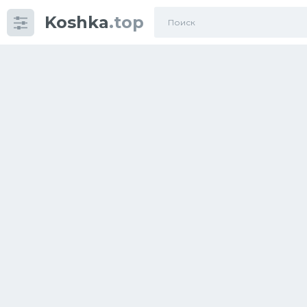
Koshka
.top
Категории
фото
Приколы
Кошки
Питание
Шотландские кошки
Аксессуары
Ориентальные кошки
Мейн Куны
Сибирские кошки
Большие кошки