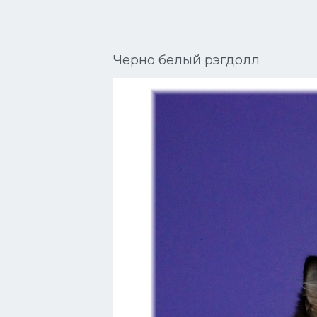
Сиамские кошки
Окрасы кошек
Черно белый рэгдолл
Сфинксы
Мебель для животных