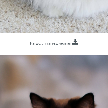
Рэгдолл миттед черная