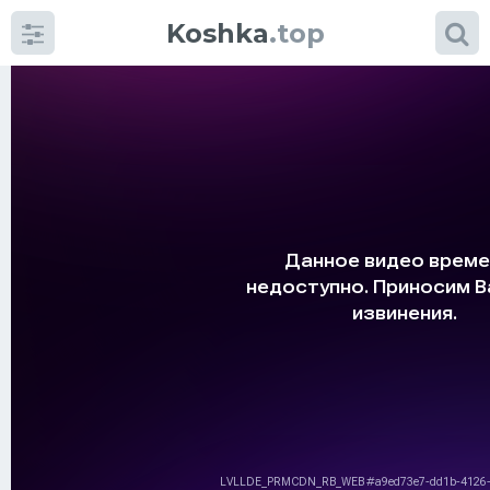
Koshka
.top
Категории
фото
Приколы
Кошки
Питание
Шотландские кошки
Аксессуары