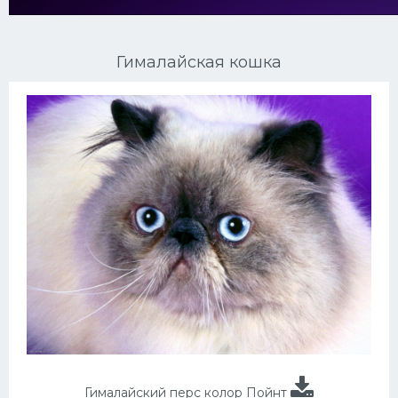
Ориентальные кошки
Гималайская кошка
Мейн Куны
Сибирские кошки
Большие кошки
Сиамские кошки
Окрасы кошек
Сфинксы
Мебель для животных
Гималайский перс колор Пойнт