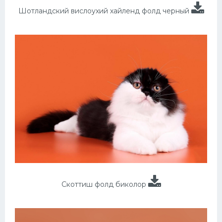
Шотландский вислоухий хайленд фолд черный
Скоттиш фолд биколор