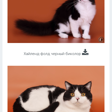
Хайленд-фолд черный биколор