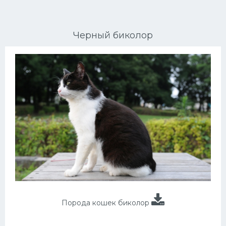
Ориентальные кошки
Черный биколор
Мейн Куны
Сибирские кошки
Большие кошки
Сиамские кошки
Окрасы кошек
Сфинксы
Мебель для животных
Порода кошек биколор