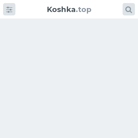
Koshka
.top
Категории
фото
Приколы
Кошки
Питание
Шотландские кошки
Аксессуары