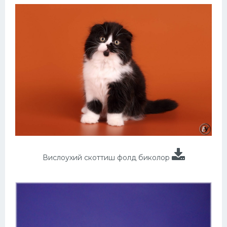
Вислоухий скоттиш фолд биколор