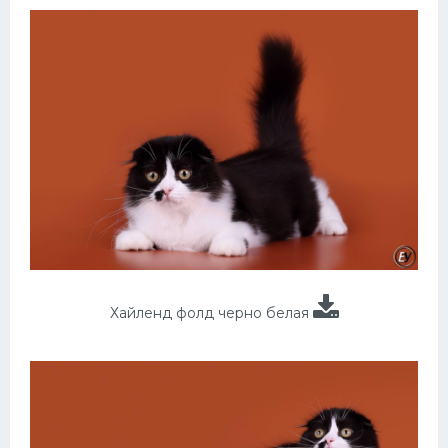
Хайленд фолд черно белая