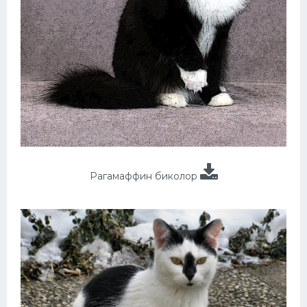
Рагамаффин биколор