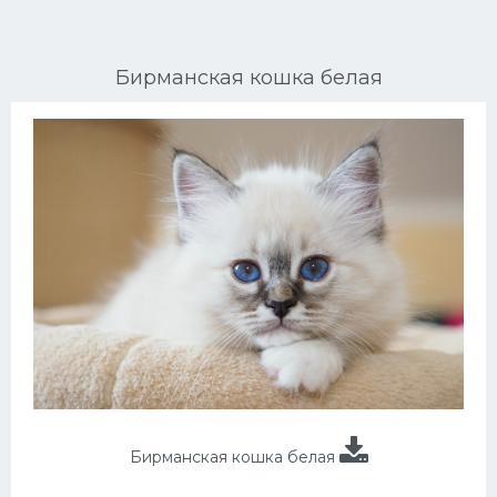
Ориентальные кошки
Бирманская кошка белая
Мейн Куны
Сибирские кошки
Большие кошки
Сиамские кошки
Окрасы кошек
Сфинксы
Мебель для животных
Бирманская кошка белая