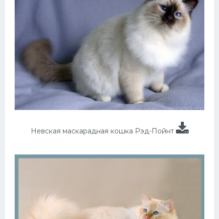
Невская маскарадная кошка Рэд-Пойнт