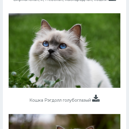
Кошка Рэгдолл голубоглазый