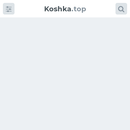
Koshka
.top
Категории
фото
Приколы
Кошки
Питание
Шотландские кошки
Аксессуары