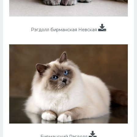
Рэгдолл бирманская Невская
Бирманский Рэгдолл