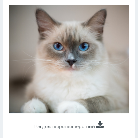
Рэгдолл короткошерстный