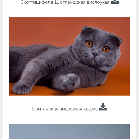
Скоттиш-фолд Шотландская вислоухая
Британская вислоухая кошка