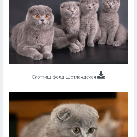
Скоттиш-фолд Шотландская