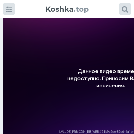
Koshka
.top
Категории
фото
Приколы
Кошки
Питание
Шотландские кошки
Аксессуары