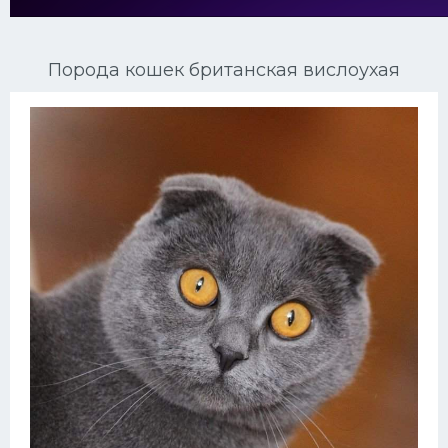
Ориентальные кошки
Порода кошек британская вислоухая
Мейн Куны
Сибирские кошки
Большие кошки
Сиамские кошки
Окрасы кошек
Сфинксы
Мебель для животных