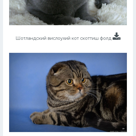
Шотландский вислоухий кот скоттиш фолд