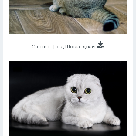
Скоттиш-фолд Шотландская