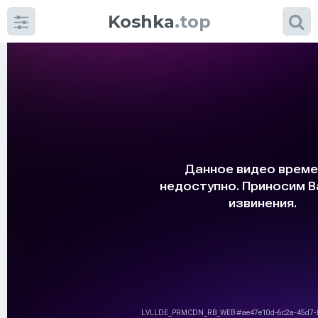
Koshka
.top
Категории
фото
Приколы
Кошки
Питание
Шотландские кошки
Аксессуары