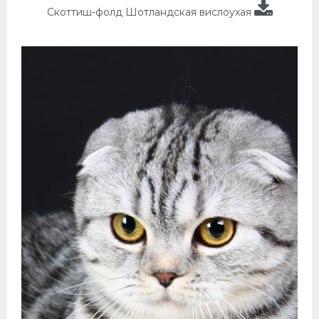
Скоттиш-фолд Шотландская вислоухая