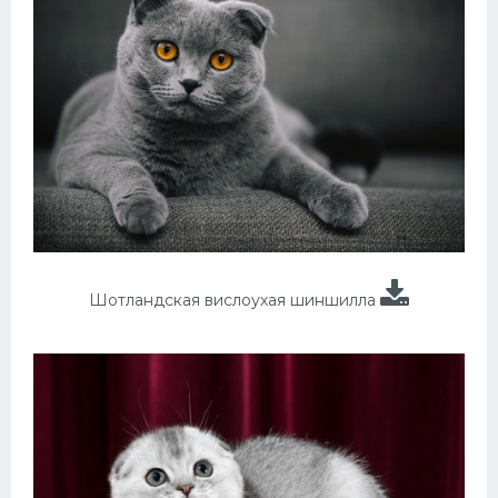
Шотландская вислоухая шиншилла