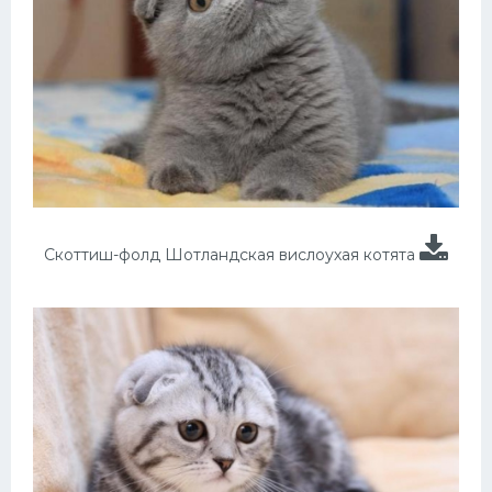
Скоттиш-фолд Шотландская вислоухая котята