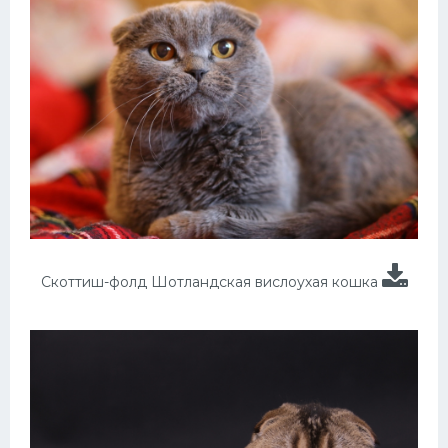
Скоттиш-фолд Шотландская вислоухая кошка