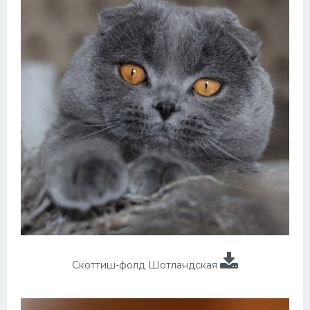
Скоттиш-фолд Шотландская