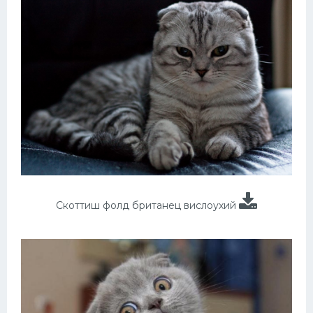
Скоттиш фолд британец вислоухий