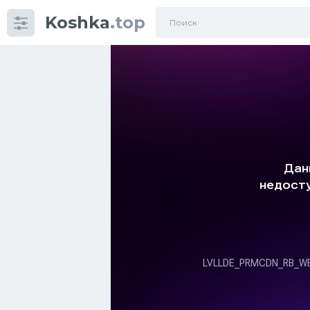
Koshka
.top
Категории
фото
Приколы
Кошки
Питание
Шотландские кошки
Аксессуары
Ориентальные кошки
Мейн Куны
Сибирские кошки
Большие кошки