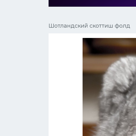
Сиамские кошки
Окрасы кошек
Шотландский скоттиш фолд
Сфинксы
Мебель для животных