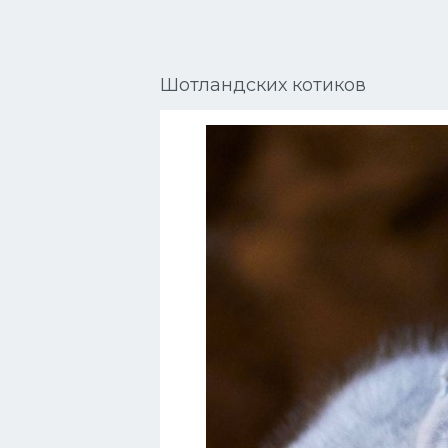
Сиамские кошки
Окрасы кошек
Шотландских котиков
Сфинксы
Мебель для животных