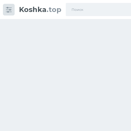
Koshka
.top
Категории
фото
Приколы
Кошки
Питание
Шотландские кошки
Аксессуары
Ориентальные кошки
Мейн Куны
Сибирские кошки
Большие кошки