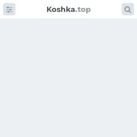
Koshka
.top
Категории
фото
Приколы
Кошки
Питание
Шотландские кошки
Аксессуары