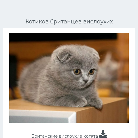
Ориентальные кошки
Котиков британцев вислоухих
Мейн Куны
Сибирские кошки
Большие кошки
Сиамские кошки
Окрасы кошек
Сфинксы
Мебель для животных
Британские вислоухие котята