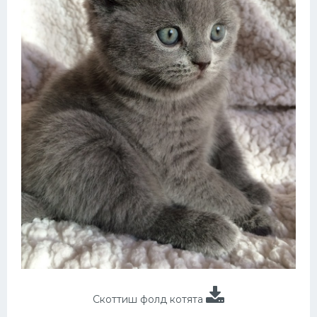
Скоттиш фолд котята