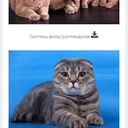
Скоттиш-фолд Шотландская