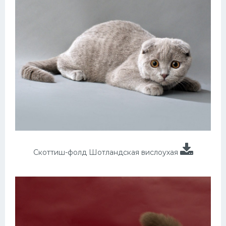
Скоттиш-фолд Шотландская вислоухая