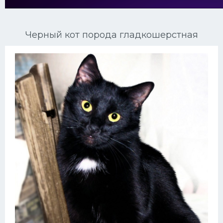
Ориентальные кошки
Черный кот порода гладкошерстная
Мейн Куны
Сибирские кошки
Большие кошки
Сиамские кошки
Окрасы кошек
Сфинксы
Мебель для животных