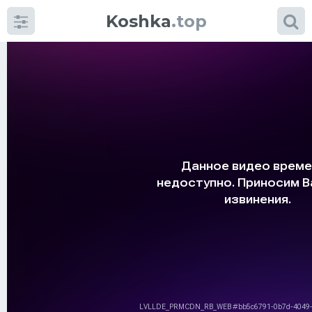
Koshka
.top
Категории
фото
Приколы
Кошки
Питание
Шотландские кошки
Аксессуары