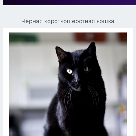
Ориентальные кошки
Черная короткошерстная кошка
Мейн Куны
Сибирские кошки
Большие кошки
Сиамские кошки
Окрасы кошек
Сфинксы
Мебель для животных