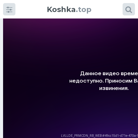
Koshka
.top
Категории
фото
Приколы
Кошки
Питание
Шотландские кошки
Аксессуары