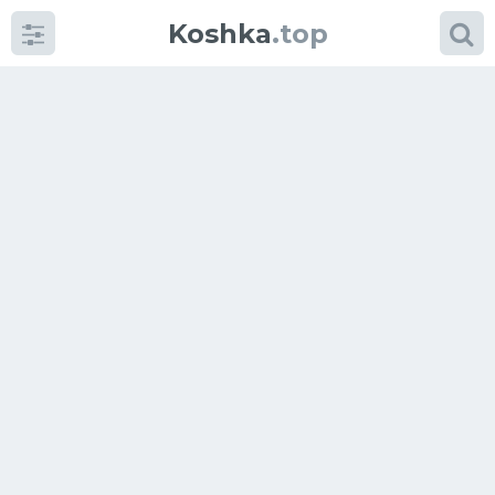
Koshka
.top
Категории
фото
Приколы
Кошки
Питание
Шотландские кошки
Аксессуары