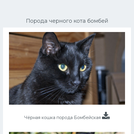
Ориентальные кошки
Порода черного кота бомбей
Мейн Куны
Сибирские кошки
Большие кошки
Сиамские кошки
Окрасы кошек
Сфинксы
Мебель для животных
Чёрная кошка порода Бомбейская