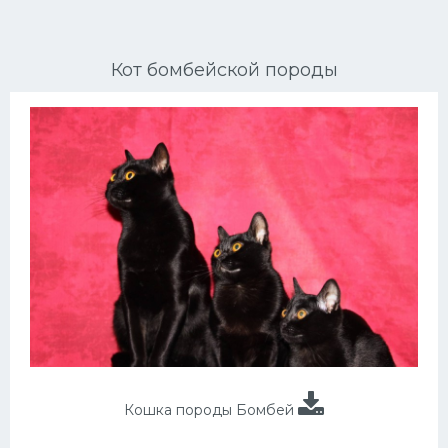
Ориентальные кошки
Кот бомбейской породы
Мейн Куны
Сибирские кошки
Большие кошки
Сиамские кошки
Окрасы кошек
Сфинксы
Мебель для животных
Кошка породы Бомбей