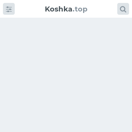
Koshka
.top
Категории
фото
Приколы
Кошки
Питание
Шотландские кошки
Аксессуары