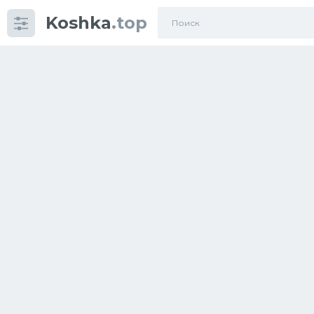
Koshka
.top
Категории
фото
Приколы
Кошки
Питание
Шотландские кошки
Аксессуары
Ориентальные кошки
Мейн Куны
Сибирские кошки
Большие кошки