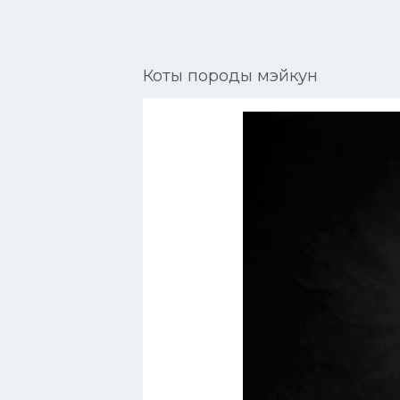
Сиамские кошки
Окрасы кошек
Коты породы мэйкун
Сфинксы
Мебель для животных