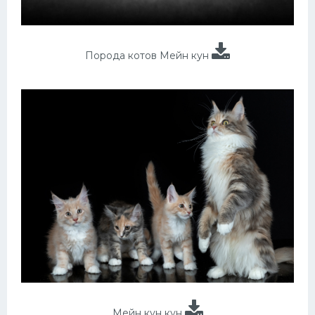
Порода котов Мейн кун
Мейн кун кун