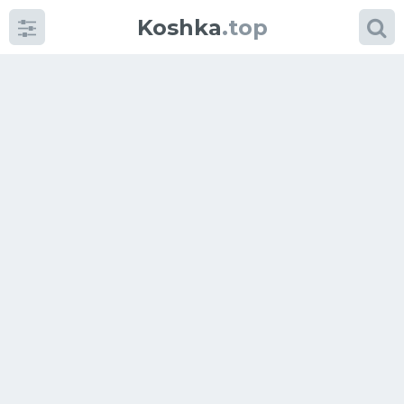
Koshka
.top
Категории
фото
Приколы
Кошки
Питание
Шотландские кошки
Аксессуары