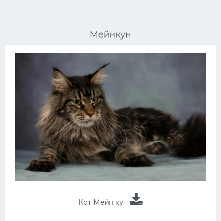
Ориентальные кошки
Мейнкун
Мейн Куны
Сибирские кошки
Большие кошки
Сиамские кошки
Окрасы кошек
Сфинксы
Мебель для животных
Кот Мейн кун