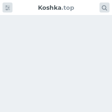
Koshka
.top
Категории
фото
Приколы
Кошки
Питание
Шотландские кошки
Аксессуары