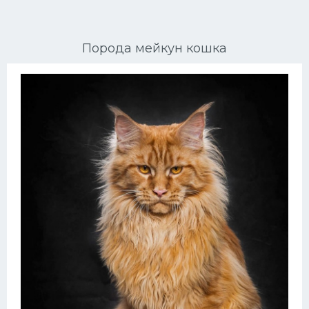
Ориентальные кошки
Порода мейкун кошка
Мейн Куны
Сибирские кошки
Большие кошки
Сиамские кошки
Окрасы кошек
Сфинксы
Мебель для животных