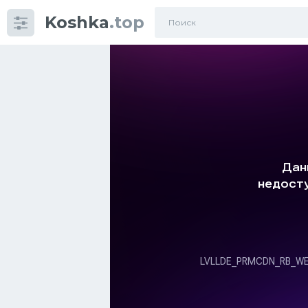
Koshka
.top
Категории
фото
Приколы
Кошки
Питание
Шотландские кошки
Аксессуары
Ориентальные кошки
Мейн Куны
Сибирские кошки
Большие кошки