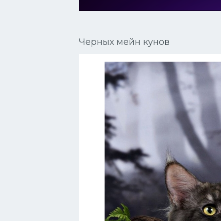
Сиамские кошки
Окрасы кошек
Черных мейн кунов
Сфинксы
Мебель для животных