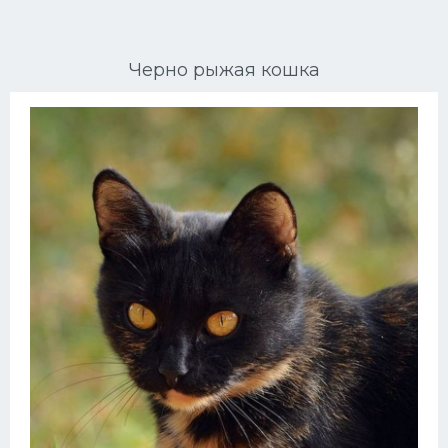
Ориентальные кошки
Черно рыжая кошка
Мейн Куны
Сибирские кошки
Большие кошки
Сиамские кошки
Окрасы кошек
Сфинксы
Мебель для животных