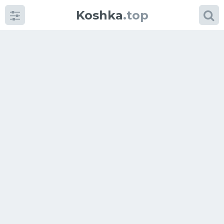
Koshka
.top
Категории
фото
Приколы
Кошки
Питание
Шотландские кошки
Аксессуары