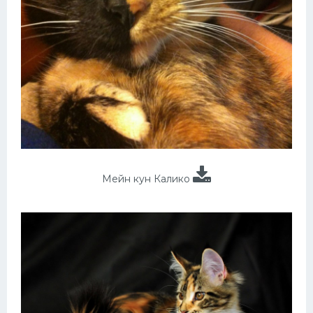
Мейн кун Калико