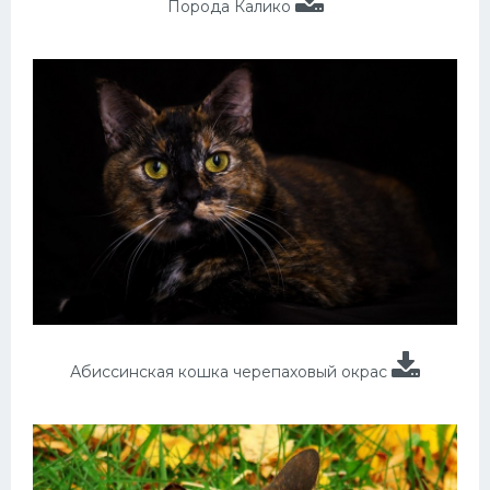
Порода Калико
Абиссинская кошка черепаховый окрас