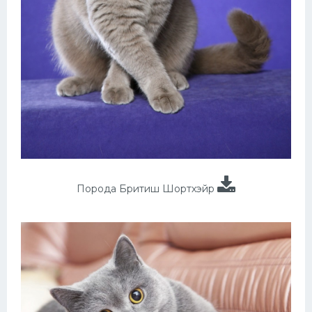
Порода Бритиш Шортхэйр