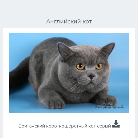
Ориентальные кошки
Английский кот
Мейн Куны
Сибирские кошки
Большие кошки
Сиамские кошки
Окрасы кошек
Сфинксы
Мебель для животных
Британский короткошерстный кот серый