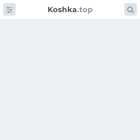
Koshka
.top
Категории
фото
Приколы
Кошки
Питание
Шотландские кошки
Аксессуары