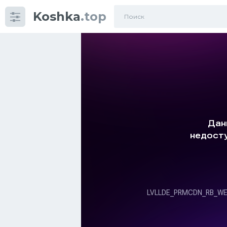
Koshka
.top
Категории
фото
Приколы
Кошки
Питание
Шотландские кошки
Аксессуары
Ориентальные кошки
Мейн Куны
Сибирские кошки
Большие кошки