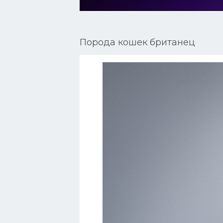
Сиамские кошки
Окрасы кошек
Порода кошек британец
Сфинксы
Мебель для животных