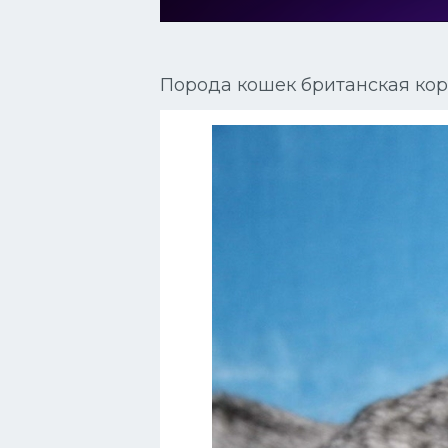
Сиамские кошки
Окрасы кошек
Порода кошек британская ко
Сфинксы
Мебель для животных