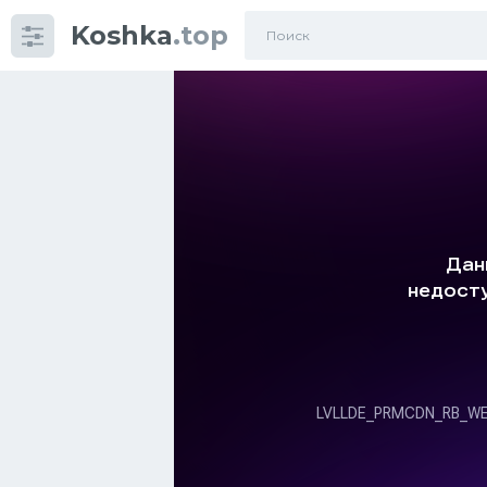
Koshka
.top
Категории
фото
Приколы
Кошки
Питание
Шотландские кошки
Аксессуары
Ориентальные кошки
Мейн Куны
Сибирские кошки
Большие кошки