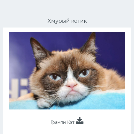
Ориентальные кошки
Хмурый котик
Мейн Куны
Сибирские кошки
Большие кошки
Сиамские кошки
Окрасы кошек
Сфинксы
Мебель для животных
Грампи Кэт