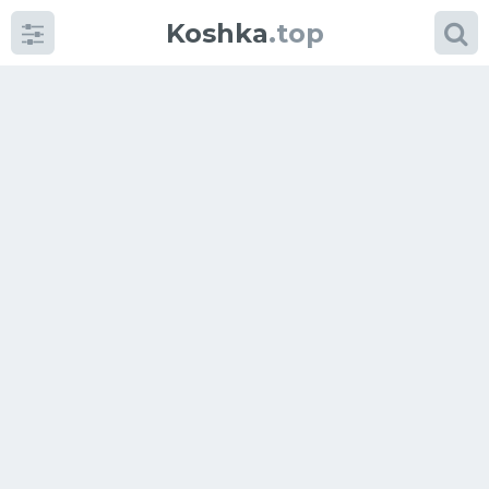
Koshka
.top
Категории
фото
Приколы
Кошки
Питание
Шотландские кошки
Аксессуары