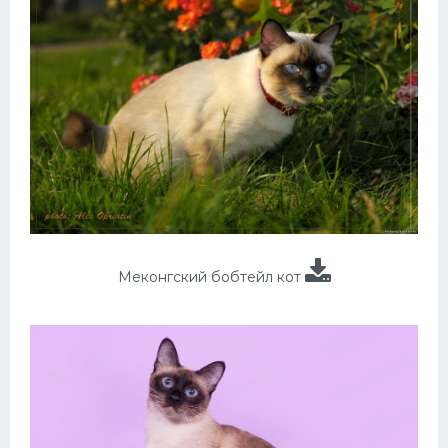
Меконгский бобтейл кот