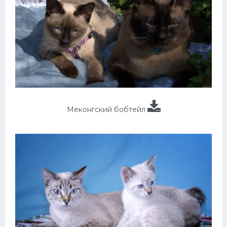
Меконгский бобтейл