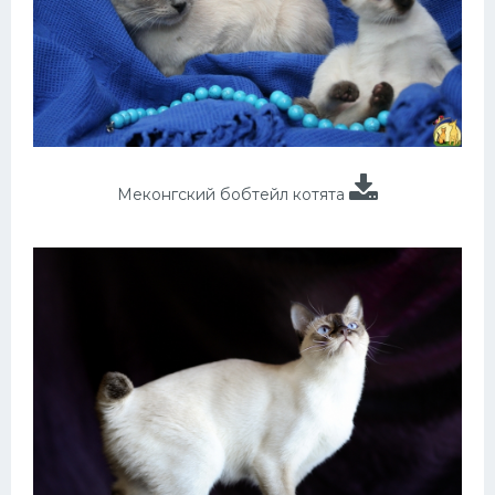
Меконгский бобтейл котята