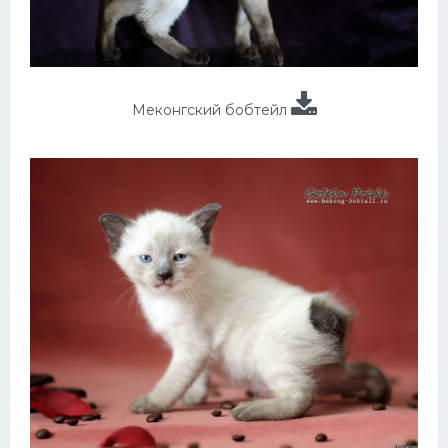
Меконгский бобтейл