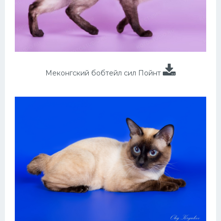
Меконгский бобтейл сил Пойнт