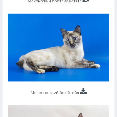
Меконгский бобтейл котята
Мокенгонский боюбтейл