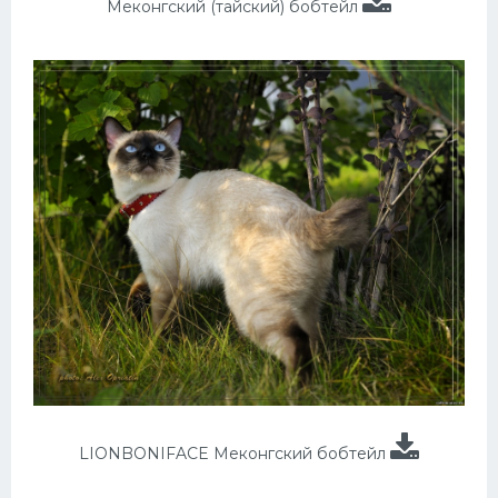
Меконгский (тайский) бобтейл
LIONBONIFACE Меконгский бобтейл