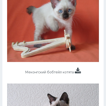
Меконгский бобтейл котята