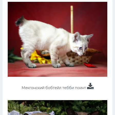
Мекгонский бобтейл тебби поинт