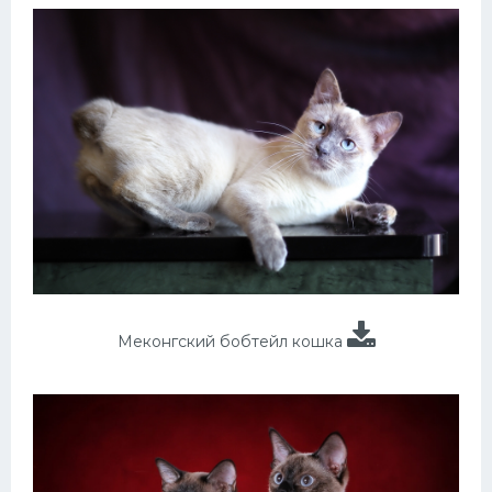
Меконгский бобтейл кошка