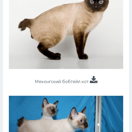
Меконгский бобтейл кот