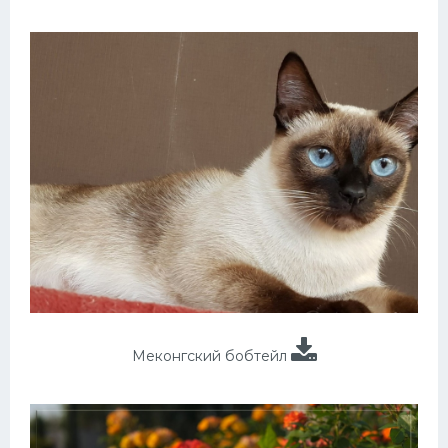
Меконгский бобтейл