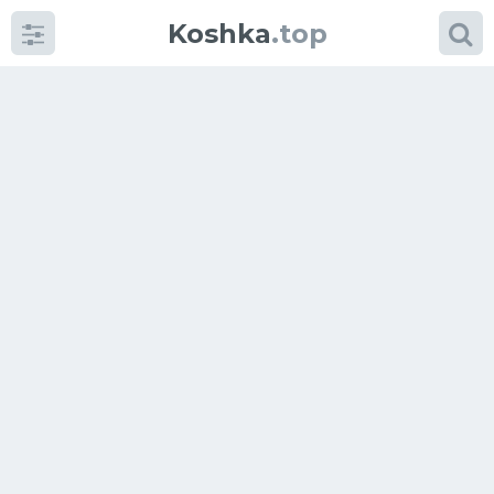
Koshka
.top
Категории
фото
Приколы
Кошки
Питание
Шотландские кошки
Аксессуары