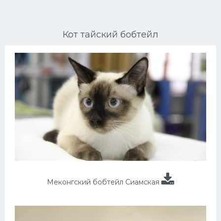
Ориентальные кошки
Кот тайский бобтейл
Мейн Куны
Сибирские кошки
Большие кошки
Сиамские кошки
Окрасы кошек
Сфинксы
Мебель для животных
Меконгский бобтейл Сиамская