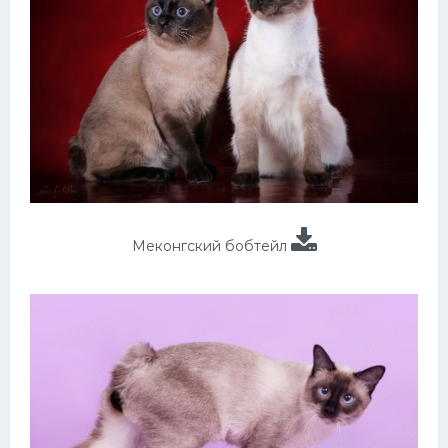
Меконгский бобтейл