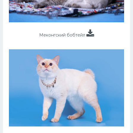
Меконгский бобтейл