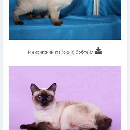
Меконгский (тайский) бобтейл