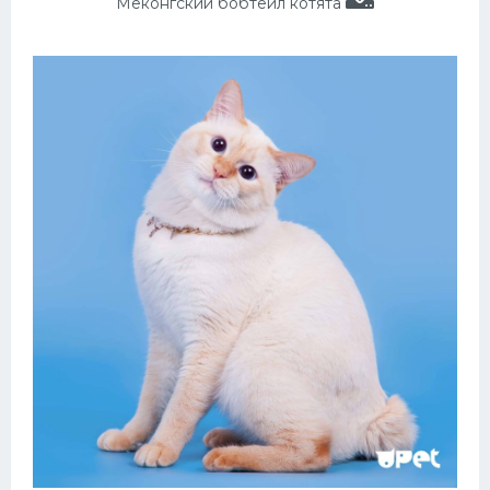
Меконгский бобтейл котята