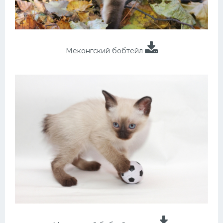
Меконгский бобтейл