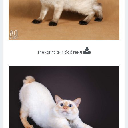
Меконгский бобтейл