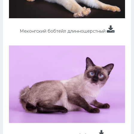
Меконгский бобтейл длинношерстный