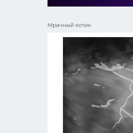
Сиамские кошки
Окрасы кошек
Мрачный котик
Сфинксы
Мебель для животных