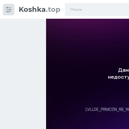
Koshka
.top
Категории
фото
Приколы
Кошки
Питание
Шотландские кошки
Аксессуары
Ориентальные кошки
Мейн Куны
Сибирские кошки
Большие кошки