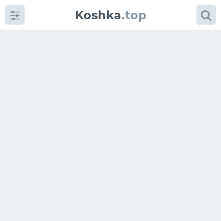
Koshka
.top
Категории
фото
Приколы
Кошки
Питание
Шотландские кошки
Аксессуары