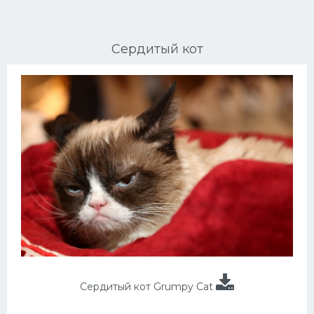
Ориентальные кошки
Сердитый кот
Мейн Куны
Сибирские кошки
Большие кошки
Сиамские кошки
Окрасы кошек
Сфинксы
Мебель для животных
Сердитый кот Grumpy Cat