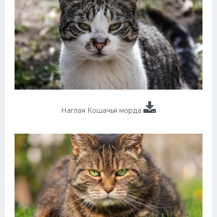
Наглая Кошачья морда