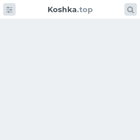
Koshka
.top
Категории
фото
Приколы
Кошки
Питание
Шотландские кошки
Аксессуары