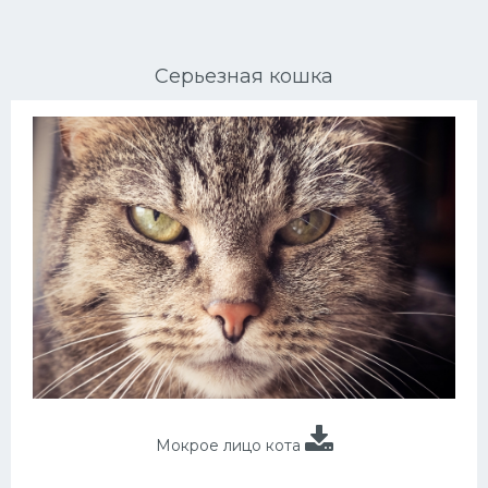
Ориентальные кошки
Серьезная кошка
Мейн Куны
Сибирские кошки
Большие кошки
Сиамские кошки
Окрасы кошек
Сфинксы
Мебель для животных
Мокрое лицо кота