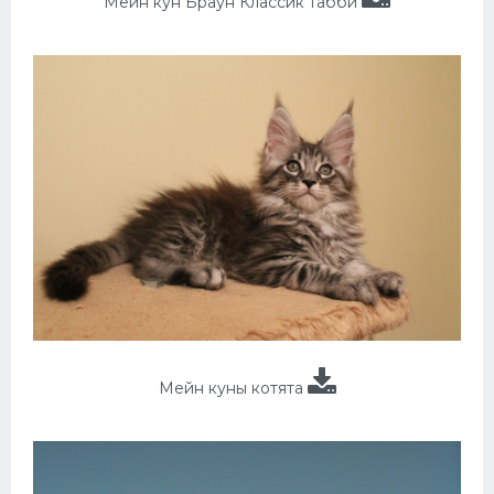
Мейн кун Браун Классик табби
Мейн куны котята