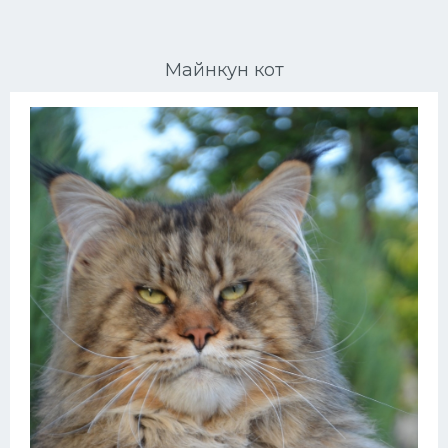
Ориентальные кошки
Майнкун кот
Мейн Куны
Сибирские кошки
Большие кошки
Сиамские кошки
Окрасы кошек
Сфинксы
Мебель для животных