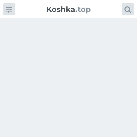
Koshka
.top
Категории
фото
Приколы
Кошки
Питание
Шотландские кошки
Аксессуары