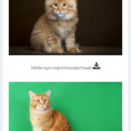
Мейн кун короткошерстный