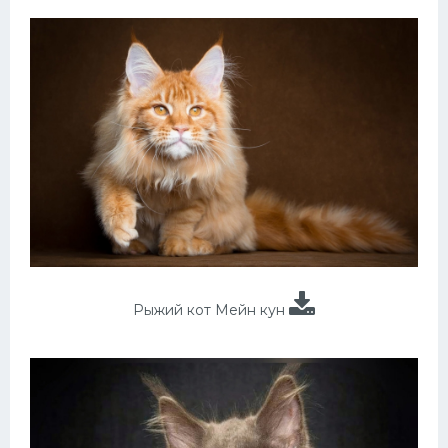
Рыжий кот Мейн кун