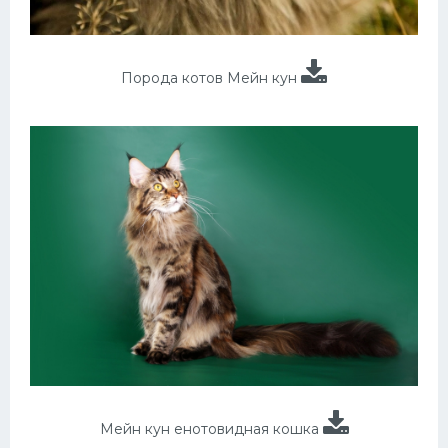
Порода котов Мейн кун
Мейн кун енотовидная кошка