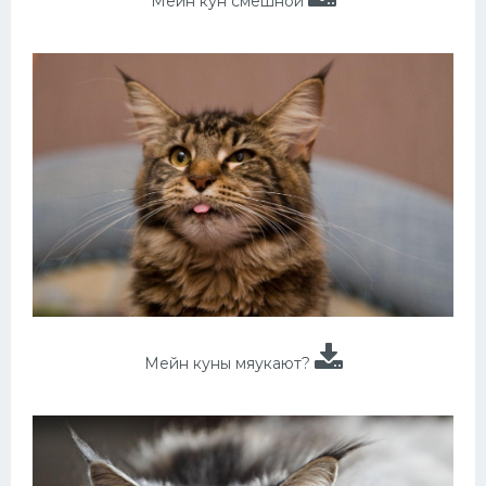
Мейн кун смешной
Мейн куны мяукают?