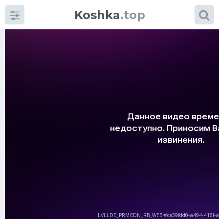
Koshka
.top
Категории
фото
Приколы
Кошки
Питание
Шотландские кошки
Аксессуары