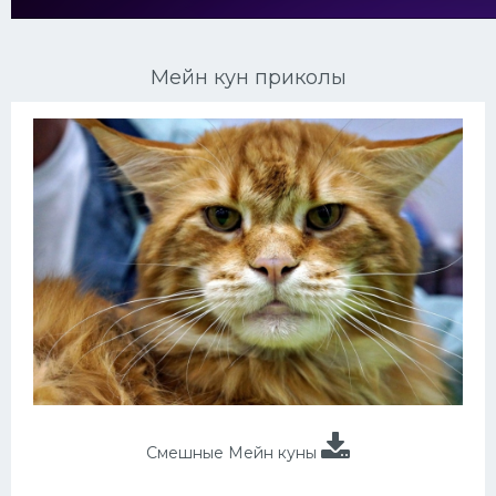
Ориентальные кошки
Мейн кун приколы
Мейн Куны
Сибирские кошки
Большие кошки
Сиамские кошки
Окрасы кошек
Сфинксы
Мебель для животных
Смешные Мейн куны