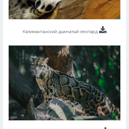
Калимантанский дымчатый леопард