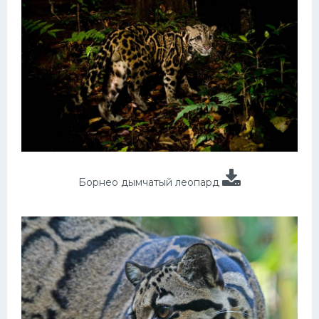
Борнео дымчатый леопард