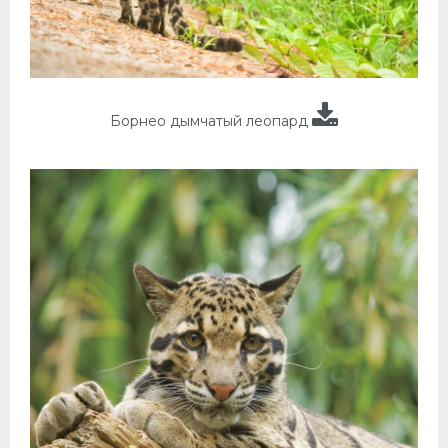
Борнео дымчатый леопард