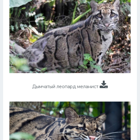
Дымчатый леопард меланист