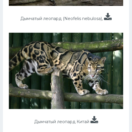
Дымчатый леопард (Neofelis nebulosa),
Дымчатый леопард Китай