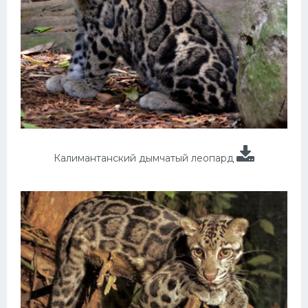
Калимантанский дымчатый леопард