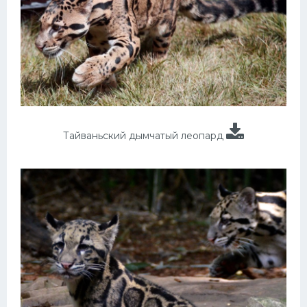
Тайваньский дымчатый леопард