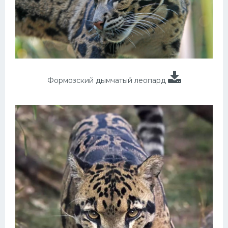
Формозский дымчатый леопард