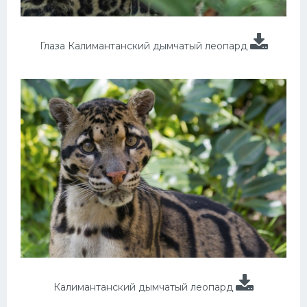
Глаза Калимантанский дымчатый леопард
Калимантанский дымчатый леопард