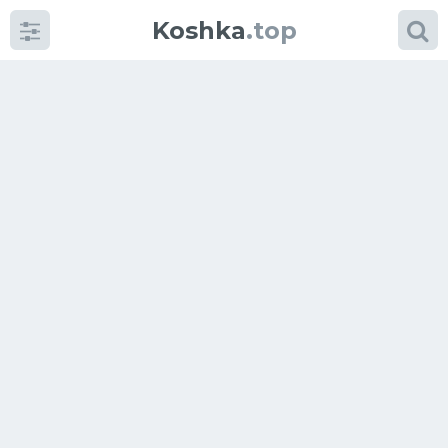
Koshka
.top
Категории
фото
Приколы
Кошки
Питание
Шотландские кошки
Аксессуары