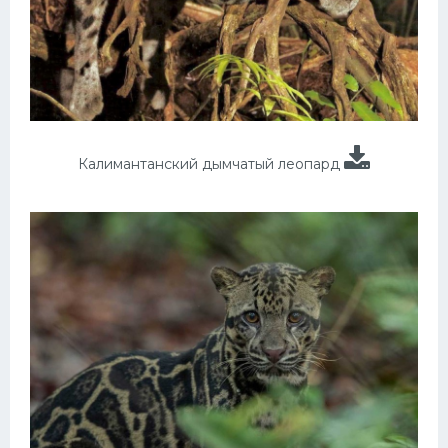
Калимантанский дымчатый леопард