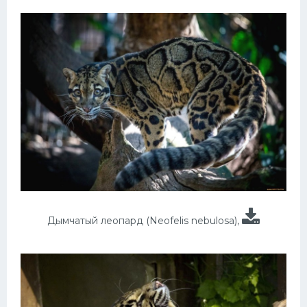
Дымчатый леопард (Neofelis nebulosa),