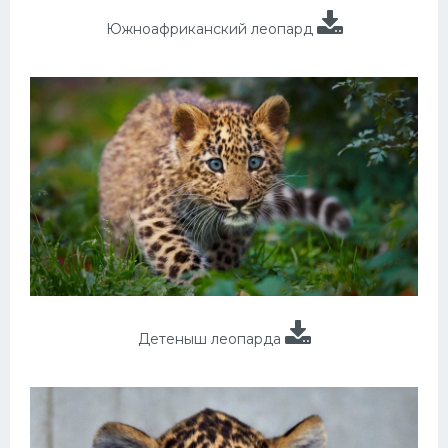
Южноафриканский леопард
Детеныш леопарда