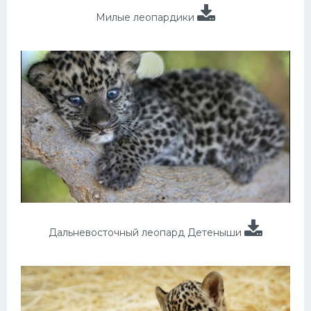
Милые леопардики
Дальневосточный леопард Детеныши