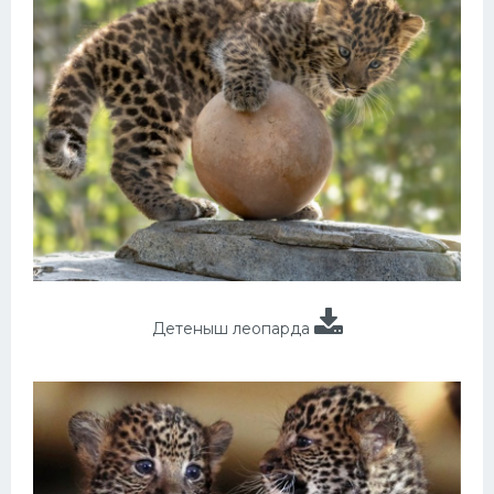
Детеныш леопарда