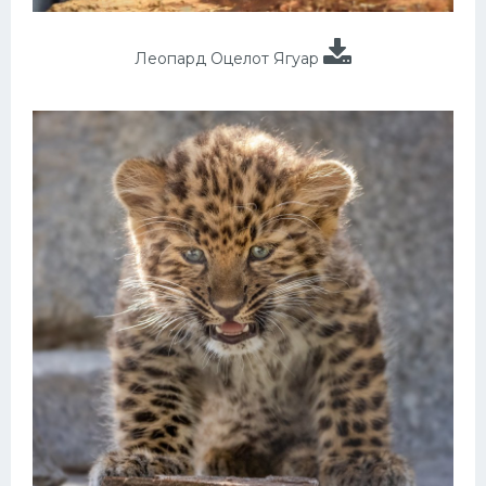
Леопард Оцелот Ягуар