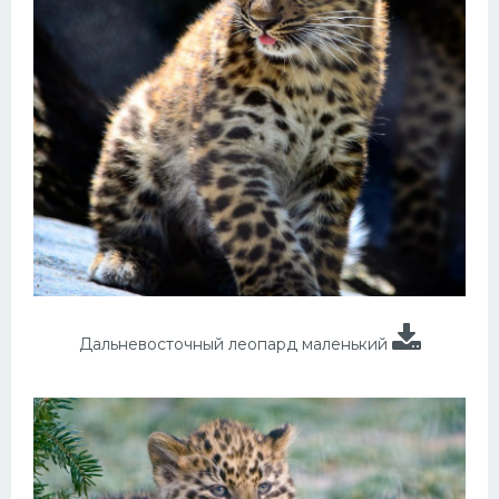
Дальневосточный леопард маленький