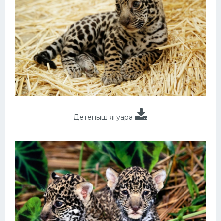
Детеныш ягуара