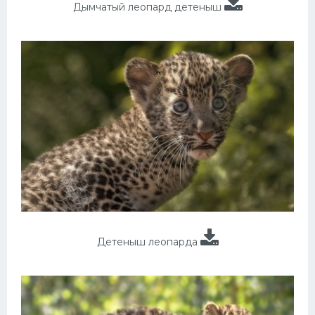
Дымчатый леопард детеныш
Детеныш леопарда