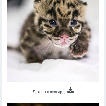
Детеныш леопарда