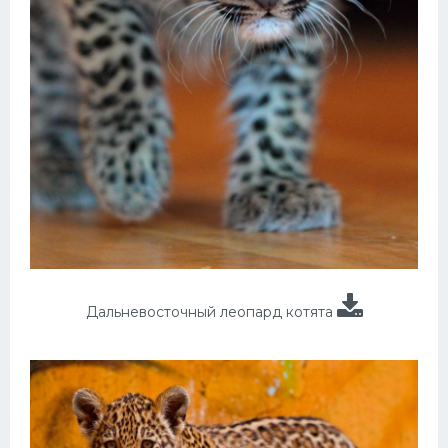
Дальневосточный леопард котята