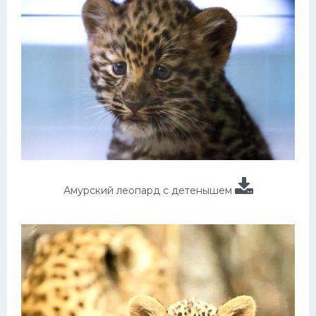
Амурский леопард с детенышем