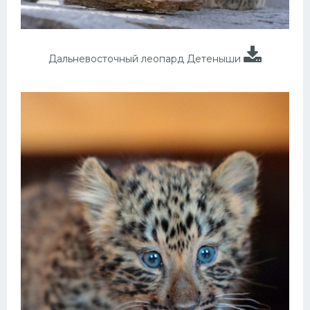
Дальневосточный леопард Детеныши