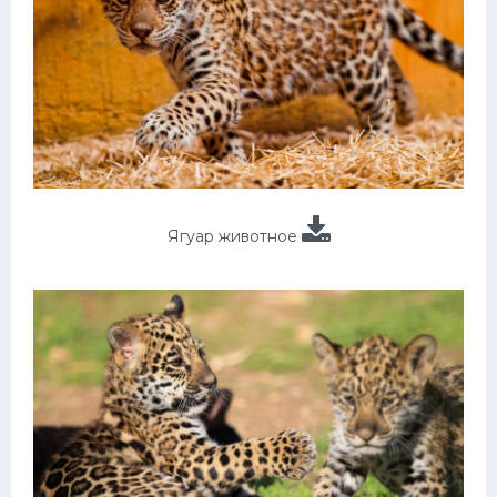
Ягуар животное