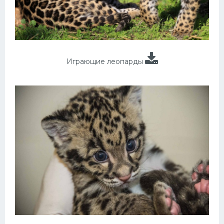
Играющие леопарды