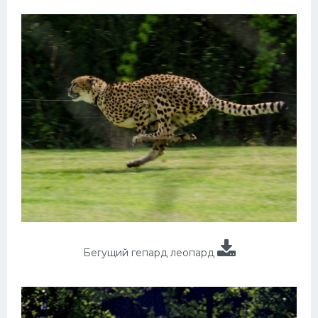
Бегущий гепард леопард