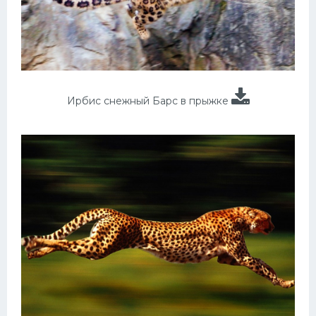
Ирбис снежный Барс в прыжке