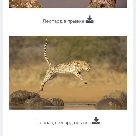
Леопард в прыжке
Леопард гепард прыжок