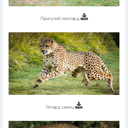
Прыгучий леопард
Гепард самец