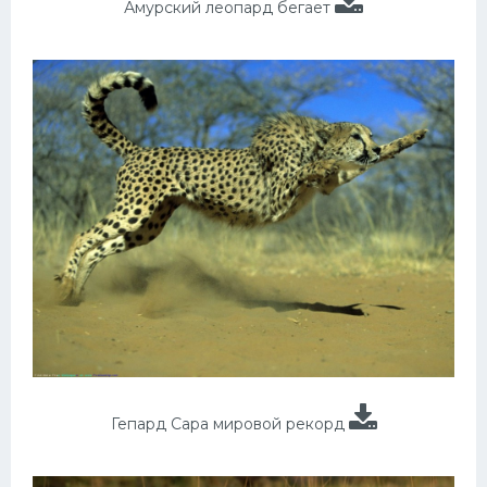
Амурский леопард бегает
Гепард Сара мировой рекорд