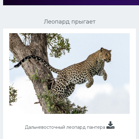
Ориентальные кошки
Леопард прыгает
Мейн Куны
Сибирские кошки
Большие кошки
Сиамские кошки
Окрасы кошек
Сфинксы
Мебель для животных
Дальневосточный леопард пантера