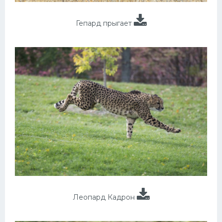
Гепард прыгает
Леопард Кадрон