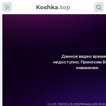
Koshka
.top
Категории
фото
Приколы
Кошки
Питание
Шотландские кошки
Аксессуары