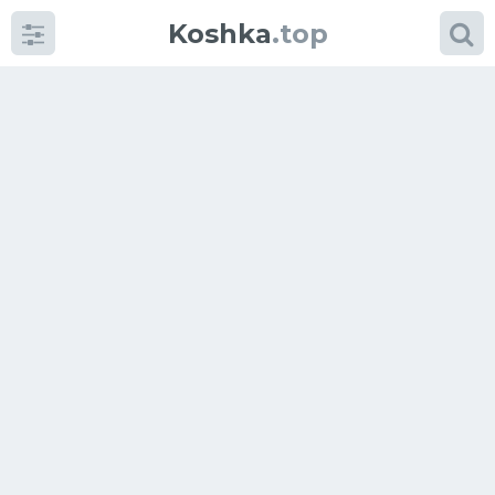
Koshka
.top
Категории
фото
Приколы
Кошки
Питание
Шотландские кошки
Аксессуары