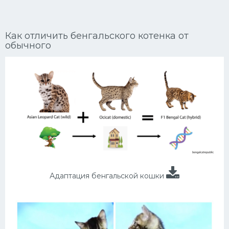
Ориентальные кошки
Как отличить бенгальского котенка от
Мейн Куны
обычного
Сибирские кошки
Большие кошки
Сиамские кошки
Окрасы кошек
Сфинксы
Мебель для животных
Адаптация бенгальской кошки