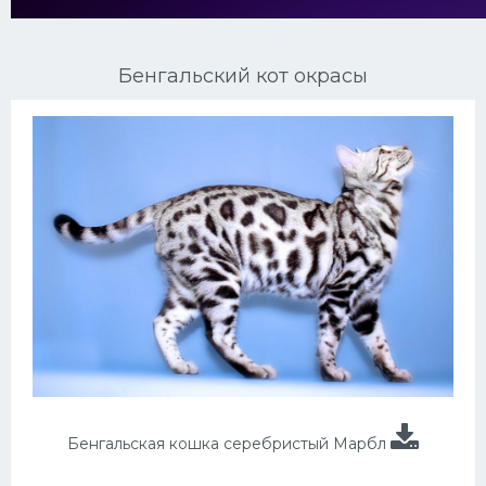
Ориентальные кошки
Бенгальский кот окрасы
Мейн Куны
Сибирские кошки
Большие кошки
Сиамские кошки
Окрасы кошек
Сфинксы
Мебель для животных
Бенгальская кошка серебристый Марбл