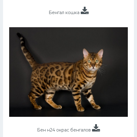
Бенгал кошка
Бен н24 окрас бенгалов