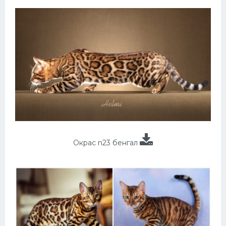
Окрас n23 бенгал