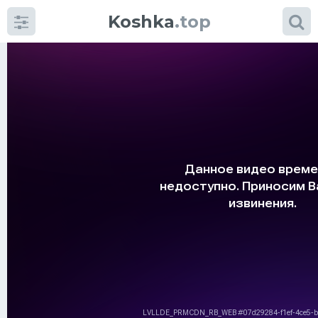
Koshka
.top
Категории
фото
Приколы
Кошки
Питание
Шотландские кошки
Аксессуары