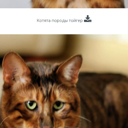
Котята породы тойгер