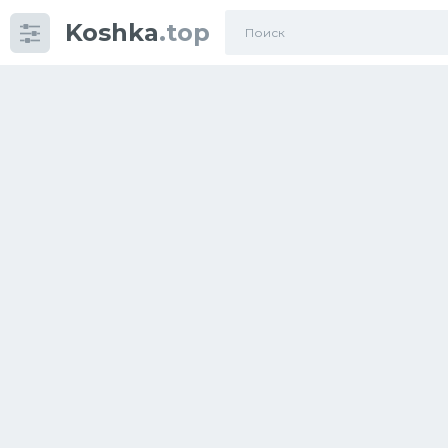
Koshka
.top
Категории
фото
Приколы
Кошки
Питание
Шотландские кошки
Аксессуары
Ориентальные кошки
Мейн Куны
Сибирские кошки
Большие кошки