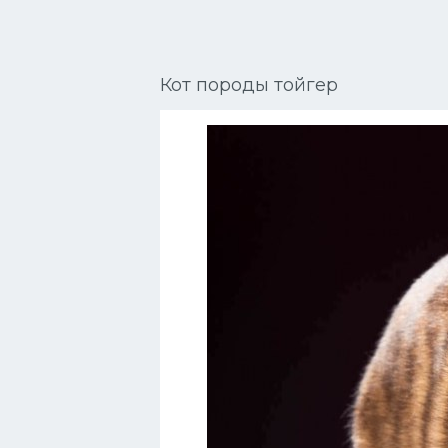
Сиамские кошки
Окрасы кошек
Кот породы тойгер
Сфинксы
Мебель для животных