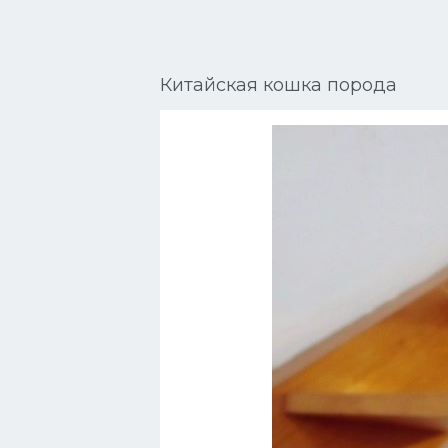
Сиамские кошки
Окрасы кошек
Китайская кошка порода
Сфинксы
Мебель для животных