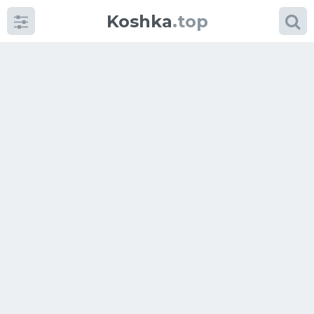
Koshka
.top
Категории
фото
Приколы
Кошки
Питание
Шотландские кошки
Аксессуары