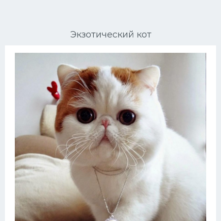
Ориентальные кошки
Экзотический кот
Мейн Куны
Сибирские кошки
Большие кошки
Сиамские кошки
Окрасы кошек
Сфинксы
Мебель для животных