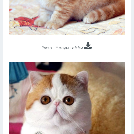
Экзот Браун табби