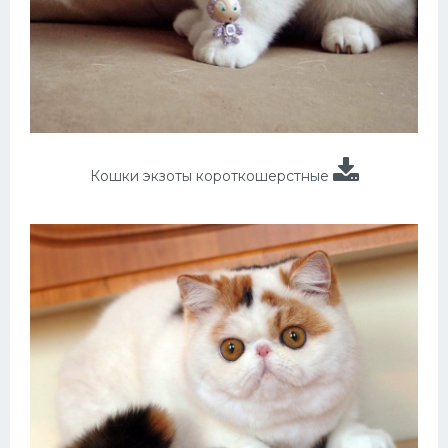
Кошки экзоты короткошерстные