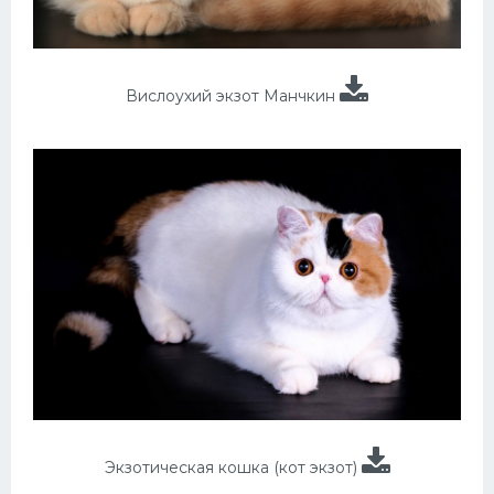
Вислоухий экзот Манчкин
Экзотическая кошка (кот экзот)