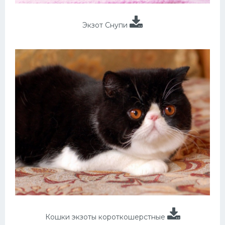
Экзот Снупи
Кошки экзоты короткошерстные