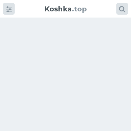
Koshka
.top
Категории
фото
Приколы
Кошки
Питание
Шотландские кошки
Аксессуары