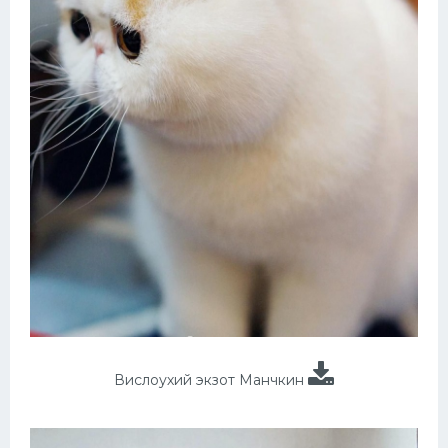
Вислоухий экзот Манчкин