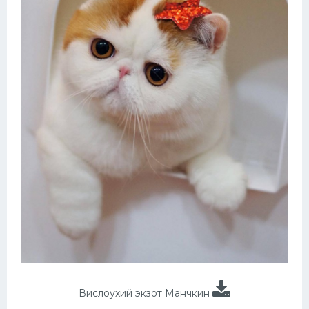
Вислоухий экзот Манчкин