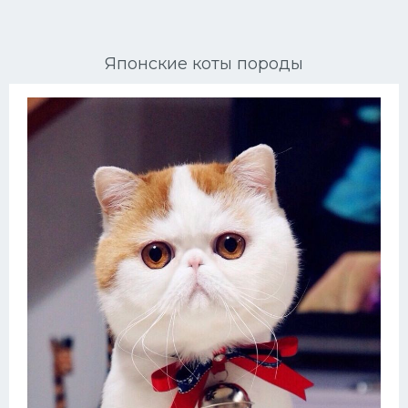
Ориентальные кошки
Японские коты породы
Мейн Куны
Сибирские кошки
Большие кошки
Сиамские кошки
Окрасы кошек
Сфинксы
Мебель для животных