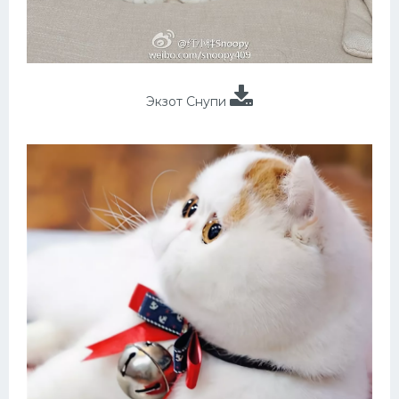
Экзот Снупи