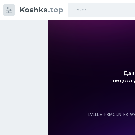
Koshka
.top
Категории
фото
Приколы
Кошки
Питание
Шотландские кошки
Аксессуары
Ориентальные кошки
Мейн Куны
Сибирские кошки
Большие кошки