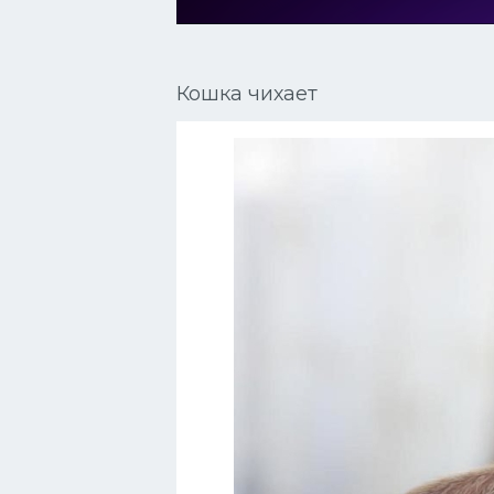
Сиамские кошки
Окрасы кошек
Кошка чихает
Сфинксы
Мебель для животных