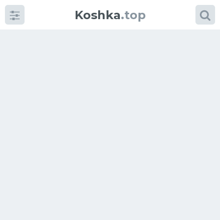
Koshka
.top
Категории
фото
Приколы
Кошки
Питание
Шотландские кошки
Аксессуары