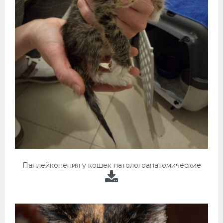
Панлейкопения у кошек патологоанатомические