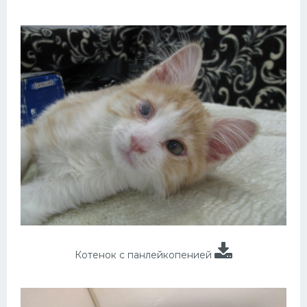
Котенок с панлейкопенией