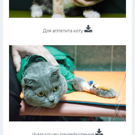
Для аппетита коту
Чума кошек панлейкопения