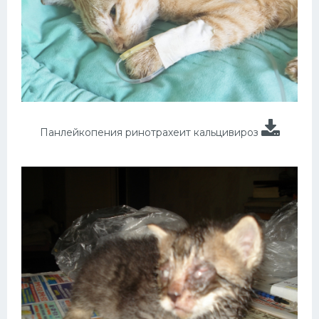
Панлейкопения ринотрахеит кальцивироз