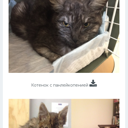
Котенок с панлейкопенией