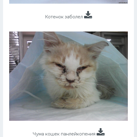
Котенок заболел
Чума кошек панлейкопения