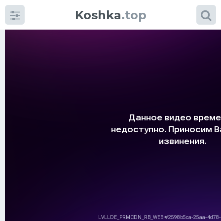
Koshka
.top
Категории
фото
Приколы
Кошки
Питание
Шотландские кошки
Аксессуары