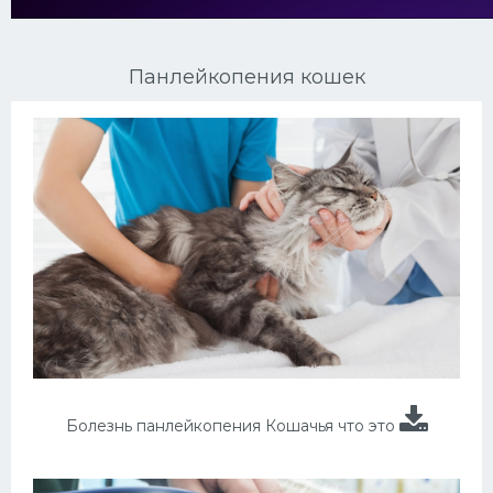
Ориентальные кошки
Панлейкопения кошек
Мейн Куны
Сибирские кошки
Большие кошки
Сиамские кошки
Окрасы кошек
Сфинксы
Мебель для животных
Болезнь панлейкопения Кошачья что это