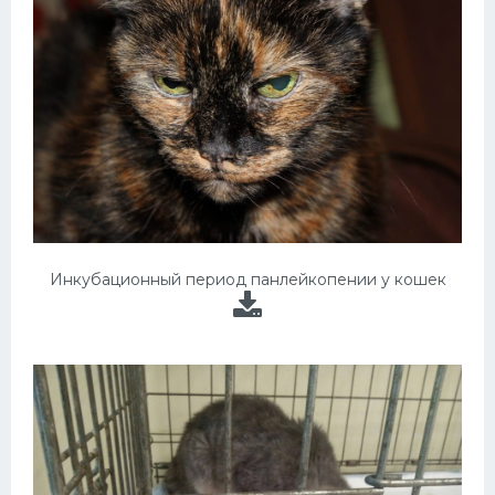
Инкубационный период панлейкопении у кошек