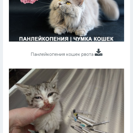
Панлейкопения кошек рвота