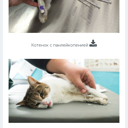
Котенок с панлейкопенией