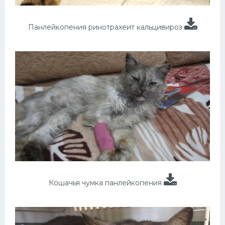
Панлейкопения ринотрахеит кальцивироз
Кошачья чумка панлейкопения