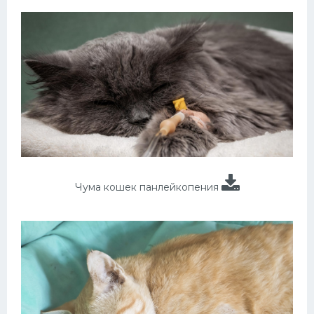
Чума кошек панлейкопения