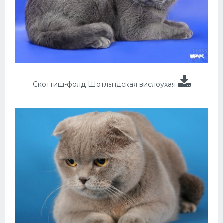
Скоттиш-фолд Шотландская вислоухая