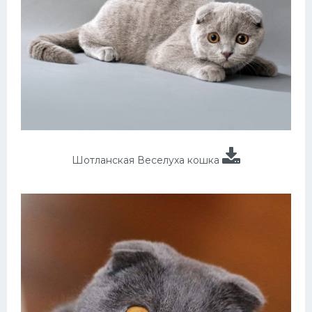
Шотланская Веселуха кошка