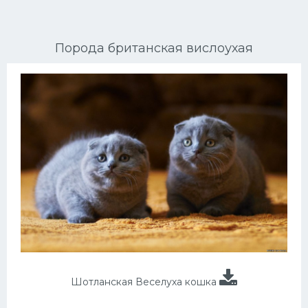
Ориентальные кошки
Порода британская вислоухая
Мейн Куны
Сибирские кошки
Большие кошки
Сиамские кошки
Окрасы кошек
Сфинксы
Мебель для животных
Шотланская Веселуха кошка