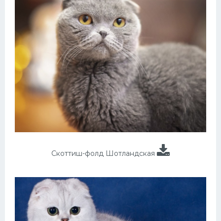
Скоттиш-фолд Шотландская