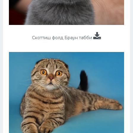
Скоттиш фолд Браун табби