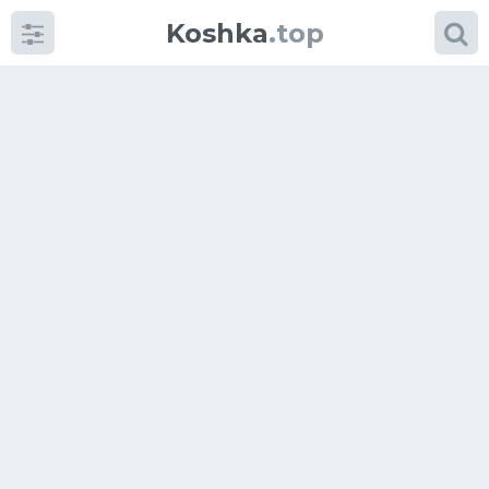
Koshka
.top
Категории
фото
Приколы
Кошки
Питание
Шотландские кошки
Аксессуары