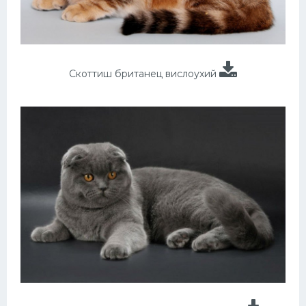
Скоттиш британец вислоухий