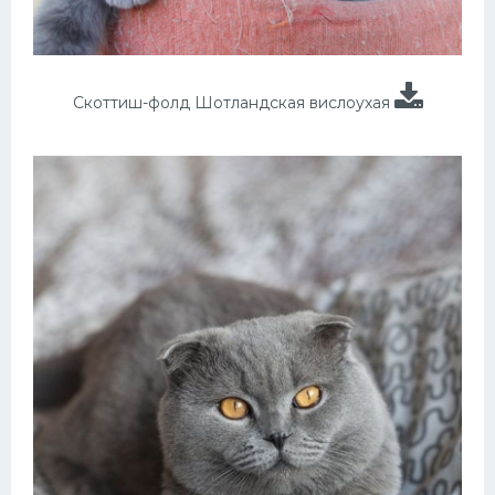
Скоттиш-фолд Шотландская вислоухая