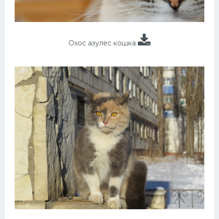
Охос азулес кошка