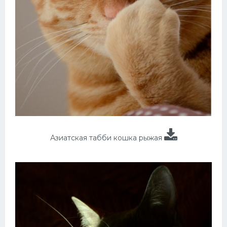
Азиатская табби кошка рыжая