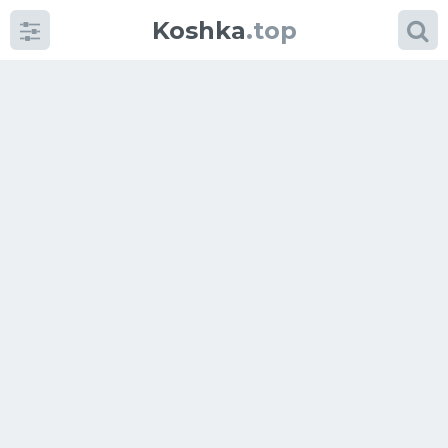
Koshka
.top
Категории
фото
Приколы
Кошки
Питание
Шотландские кошки
Аксессуары