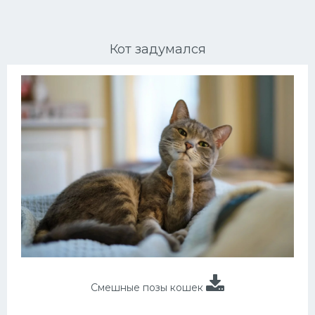
Ориентальные кошки
Кот задумался
Мейн Куны
Сибирские кошки
Большие кошки
Сиамские кошки
Окрасы кошек
Сфинксы
Мебель для животных
Смешные позы кошек