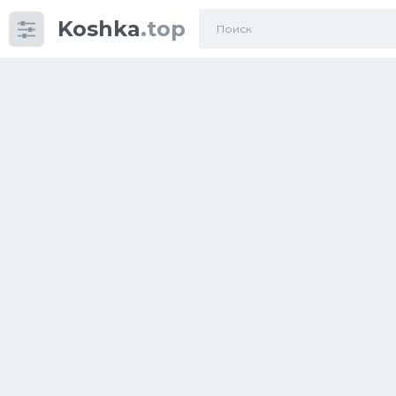
Koshka
.top
Категории
фото
Приколы
Кошки
Питание
Шотландские кошки
Аксессуары
Ориентальные кошки
Мейн Куны
Сибирские кошки
Большие кошки