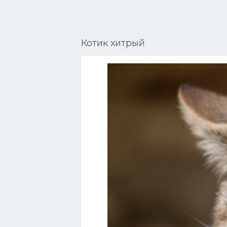
Сиамские кошки
Окрасы кошек
Котик хитрый
Сфинксы
Мебель для животных