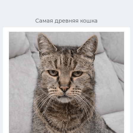
Ориентальные кошки
Самая древняя кошка
Мейн Куны
Сибирские кошки
Большие кошки
Сиамские кошки
Окрасы кошек
Сфинксы
Мебель для животных