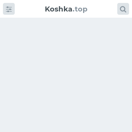
Koshka
.top
Категории
фото
Приколы
Кошки
Питание
Шотландские кошки
Аксессуары