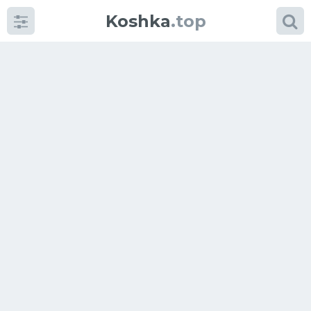
Koshka
.top
Категории
фото
Приколы
Кошки
Питание
Шотландские кошки
Аксессуары