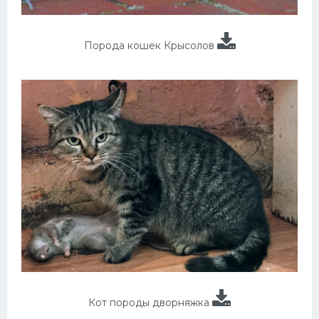
Порода кошек Крысолов
Кот породы дворняжка