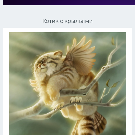
Ориентальные кошки
Котик с крыльями
Мейн Куны
Сибирские кошки
Большие кошки
Сиамские кошки
Окрасы кошек
Сфинксы
Мебель для животных