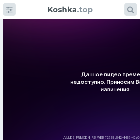
Koshka
.top
Категории
фото
Приколы
Кошки
Питание
Шотландские кошки
Аксессуары